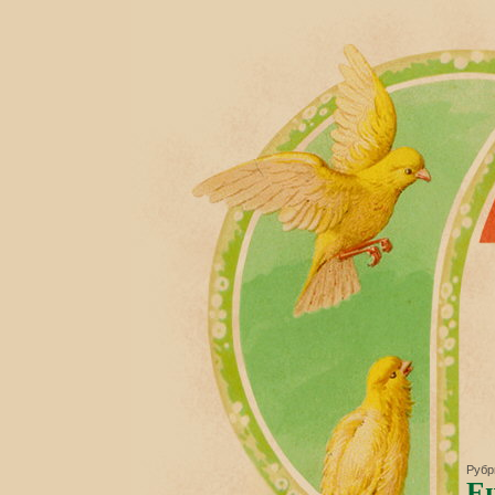
Рубр
Е