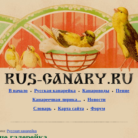
В начало
Русская канарейка
Канароводы
Пение
Канареечная лирика...
Новости
Словарь
Карта сайта
Форум
ика:
Русская канарейка
ще галерейка