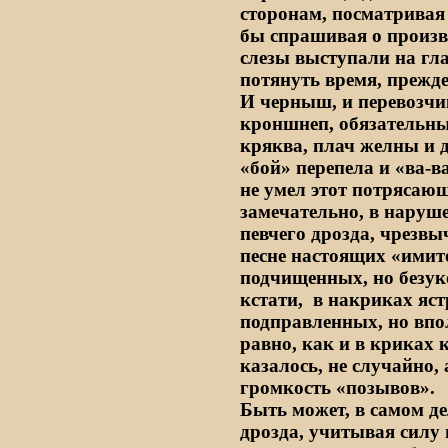
сторонам, посматривая 
бы спрашивая о произв
слезы выступали на гла
потянуть время, прежде
И черныш, и перевозчик
кроншнеп, обязательны
кряква, плач желны и 
«бой» перепела и «ва-ва
не умел этот потрясающ
замечательно, в наруш
певчего дрозда, чрезвы
песне настоящих «имит
подчищенных, но безук
кстати, в накриках яст
подправленных, но впо
равно, как и в криках 
казалось, не случайно,
громкость «позывов».
Быть может, в самом де
дрозда, учитывая силу 