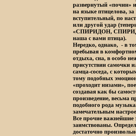
развернутый «почин» и
на языке птицелова, за
вступительный, по нас
или другой удар (тепер
«СПИРИДОН, СПИРИД
наша с вами птица).
Нередко, однако,
- в т
пребывая в комфортном
отдыха, сна, в особо н
присутствии самочки ил
самца-соседа, с которы
тому подобных эмоцион
«проходит низами», по
создавая как бы самос
произведение, весьма пр
подобного рода музык
замечательным настрое
Все прочие важнейшие 
заимствованы. Определ
достаточно произвольн