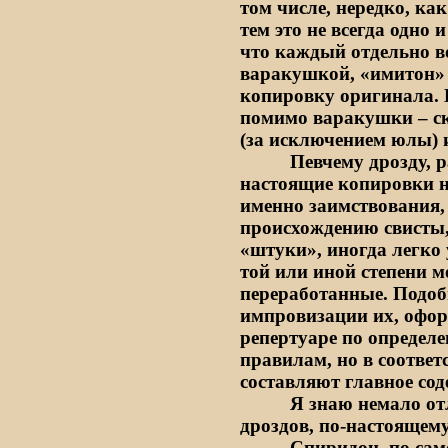
том числе, нередко, к
тем это не всегда одно 
что каждый отдельно в
варакушкой, «имитон» 
копировку оригинала. И
помимо варакушки – с
(за исключением юлы) 
Певчему дрозду, р
настоящие копировки 
именно заимствования, 
происхождению свисты,
«штуки», иногда легко 
той или иной степени 
переработанные. Подоб
импровизации их, офор
репертуаре по опреде
правилам, но в соответ
составляют главное сод
Я знаю немало от
дроздов, по-настоящем
Спиридон, по сам