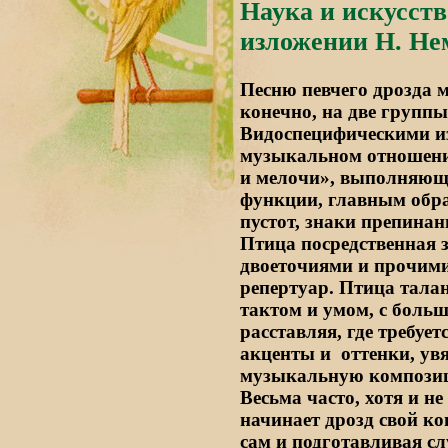
Наука и искусств
изложении Н. Не
Песню певчего дрозда м
конечно, на две групп
Видоспецифическими из
музыкальном отношени
и мелочи», выполняющ
функции, главным обра
пустот, знаки препинани
Птица посредственная 
двоеточиями и прочими
репертуар. Птица тала
тактом и умом, с бол
расставляя, где требуе
акценты и
оттенки, ув
музыкальную композиц
Весьма часто, хотя и не
начинает дрозд свой ко
сам и подготавливая слу