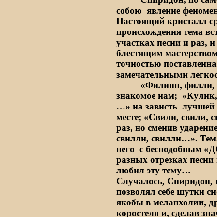
собою
явление феномен
Настоящий кристалл ср
происхождения тема вст
участках песни и раз, и
блестящим мастерством
точностью поставленная
замечательными легкос
«Филипп, филли, 
знакомое нам;
«Кулик,
…» на зависть
лучшей 
месте; «Свили, свили, с
раз, но сменив ударени
свилли, свилли…». Те
него
с бесподобным «Д
разных отрезках песни 
любил эту тему…
Случалось, Спиридон, 
позволял себе шутки с
якобы в меланхолии, д
коростеля и, сделав зн