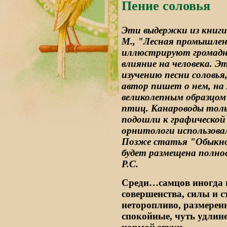
Пение соловья
Эти выдержки из книги
М., "Лесная промышлен
иллюстрируют громадну
влияние на человека. Э
изучению песни соловья
автор пишет о нем, на 
великолепным образцом
птиц. Канароводы толь
подошли к графической
орнитологи использова
Позже статья "Обыкнов
будет размещена полно
Р.С.
Среди…самцов иногда 
совершенства, силы и с
неторопливо, размеренн
спокойные, чуть удлин