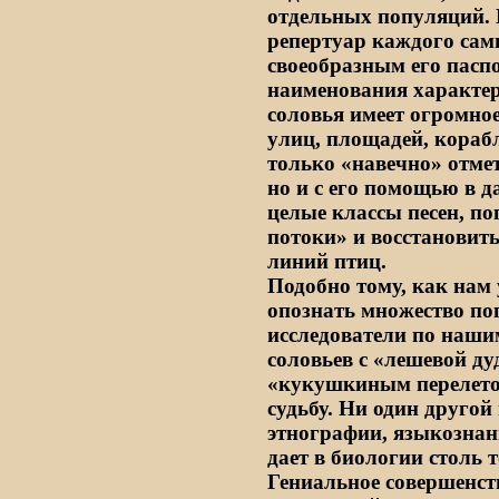
отдельных популяций.
репертуар каждого самц
своеобразным его пас
наименования характер
соловья имеет огромное
улиц, площадей, корабл
только «навечно» отме
но и с его помощью в 
целые классы песен, п
потоки» и восстановит
линий птиц.
Подобно тому, как нам 
опознать множество по
исследователи по наши
соловьев с «лешевой ду
«кукушкиным перелето
судьбу. Ни один другой
этнографии, языкознани
дает в биологии столь
Гениальное совершенст