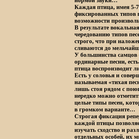
нормой звуки…
Каждая птица, имея 5-7,
фиксированных типов п
возможности произволь
В результате вокальная
чередованию типов пес
строго, что при налож
сливаются до мельчайш
У большинства самцов 
ординарные песни, есть
птица воспроизводит л
Есть у соловья и совер
называемая «тихая пес
лишь стоя рядом с пою
нередко можно отметит
целые типы песен, кото
в громком варианте…
Строгая фиксация репе
каждой птицы позволяе
изучать сходство и раз
отдельных особей, их м