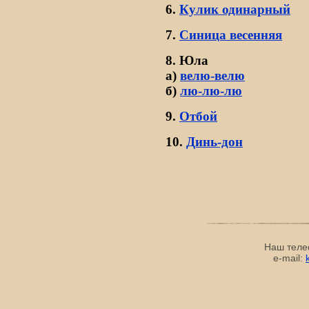
6.
Кулик одинарный
7.
Синица весенняя
8. Юла
а)
велю-велю
б)
лю-лю-лю
9.
Отбой
10.
Динь-дон
Наш теле
e-mail: