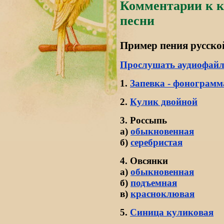
Комментарии к к
песни
Пример пения русско
Прослушать аудиофай
1.
Запевка - фонограмм
2.
Кулик двойной
3. Россыпь
а)
обыкновенная
б)
серебристая
4. Овсянки
а)
обыкновенная
б)
подъемная
в)
красноклювая
5.
Синица куликовая