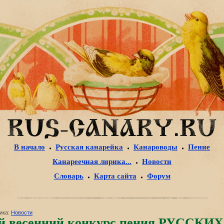
В начало
Русская канарейка
Канароводы
Пение
Канареечная лирика...
Новости
Словарь
Карта сайта
Форум
ика:
Новости
-й весенний конкурс пения РУССКИХ