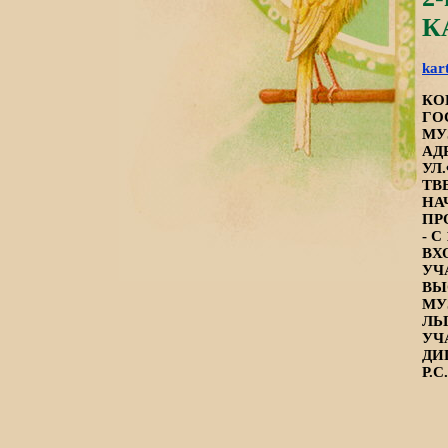
К
kar
КО
ГО
МУ
АД
УЛ
ТВ
НА
ПР
- С
ВХ
УЧ
ВЫ
МУ
ЛЬ
УЧ
ДИ
Р.С.